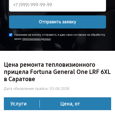
Отправить заявку
Нажимая на кнопку отправить я даю свое согласие на обработку
моих
.
персональных данных
Цена ремонта тепловизионного
прицела Fortuna General One LRF 6XL
в Саратове
Дата обновления прайса:
03.08.2026
Услуги
Цена, от