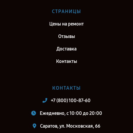
Ремонт тепловизионного прицела Fortuna General One LRF 6XL в г.
СТРАНИЦЫ
Киров
Цены на ремонт
Ремонт тепловизионного прицела Fortuna General One LRF 6XL в г.
Москва
Отзывы
Ремонт тепловизионного прицела Fortuna General One LRF 6XL в г.
Доставка
Санкт-Петербург
Контакты
КОНТАКТЫ
+7 (800) 100-87-60
Ежедневно, с 10:00 до 20:00
Саратов, ул. Московская, 66