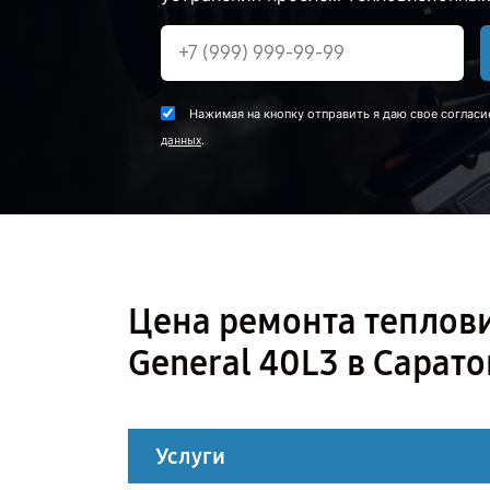
Нажимая на кнопку отправить я даю свое согласи
.
данных
Цена ремонта теплов
General 40L3 в Сарато
Услуги