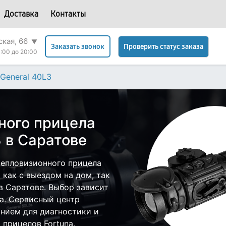
Доставка
Контакты
ская, 66
▼
Проверить статус заказа
Заказать звонок
:00 до 20:00
General 40L3
ного прицела
3 в Саратове
тепловизионного прицела
 как с выездом на дом, так
 в Саратове. Выбор зависит
а. Сервисный центр
нием для диагностики и
прицелов Fortuna.