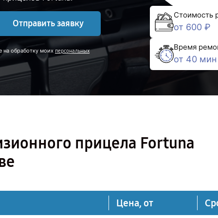
Стоимость 
Отправить заявку
от 600 ₽
Время ремо
е на обработку моих
персональных
от 40 мин
изионного прицела Fortuna
ве
Цена, от
Ср