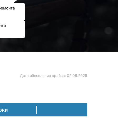
ремонта
нта
Дата обновления прайса:
02.08.2026
оки