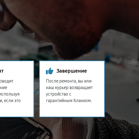
нт
Завершение
оводит
После ремонта, вы или
ение
наш курьер возвращает
 используя
устройство с
и, если это
гарантийным бланком.