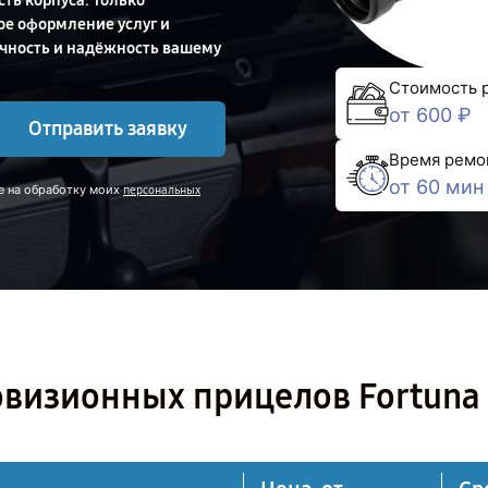
ть корпуса. Только
ое оформление услуг и
очность и надёжность вашему
Стоимость 
от 600 ₽
Отправить заявку
Время ремо
от 60 мин
е на обработку моих
персональных
овизионных прицелов Fortuna