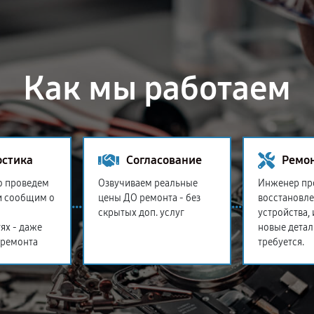
Как мы работаем
остика
Согласование
Ремо
о проведем
Озвучиваем реальные
Инженер пр
и сообщим о
цены ДО ремонта - без
восстановл
скрытых доп. услуг
устройства,
ях - даже
новые детал
 ремонта
требуется.