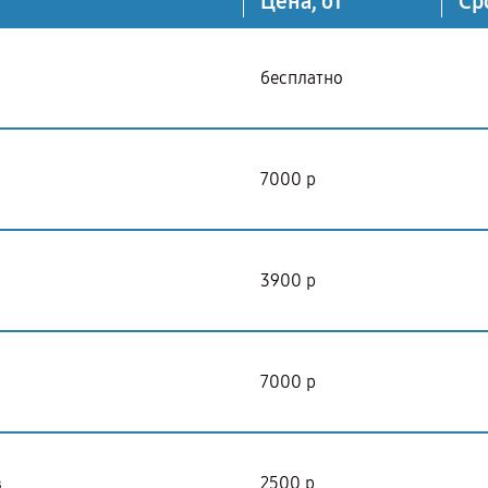
Цена, от
Ср
бесплатно
7000 р
3900 р
7000 р
в
2500 р