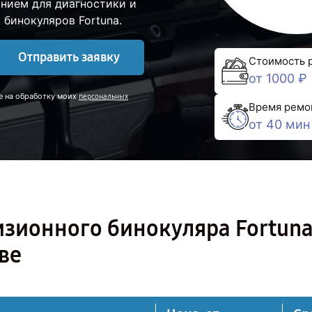
нием для диагностики и
бинокуляров Fortuna.
Отправить заявку
Стоимость 
от 1000 ₽
е на обработку моих
персональных
Время ремо
от 40 мин
изионного бинокуляра Fortun
ве