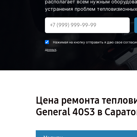
располагает всем нужным оборудова
устранения проблем тепловизионных 
Нажимая на кнопку отправить я даю свое согласи
.
данных
Цена ремонта теплов
General 40S3 в Сарато