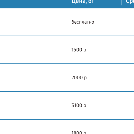
Цена, от
Ср
бесплатно
1500 р
2000 р
3100 р
1800 р