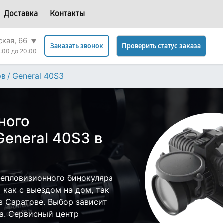
Доставка
Контакты
ская, 66
▼
Проверить статус заказа
Заказать звонок
:00 до 20:00
/
General 40S3
ов
ного
General 40S3 в
епловизионного бинокуляра
 как с выездом на дом, так
 в Саратове. Выбор зависит
а. Сервисный центр