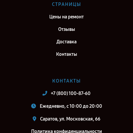
Ремонт тепловизионного бинокуляра Fortuna General 19S6 в г.
СТРАНИЦЫ
Киров
Цены на ремонт
Ремонт тепловизионного бинокуляра Fortuna General 19S6 в г.
Москва
Отзывы
Ремонт тепловизионного бинокуляра Fortuna General 19S6 в г.
Доставка
Санкт-Петербург
Контакты
КОНТАКТЫ
+7 (800) 100-87-60
Ежедневно, с 10:00 до 20:00
Саратов, ул. Московская, 66
Политика конфиденциальности